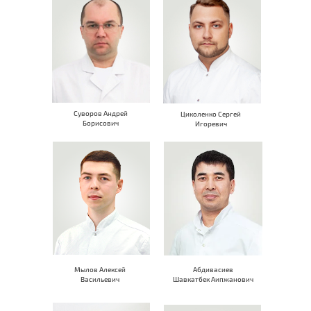
Суворов Андрей
Циколенко Сергей
Борисович
Игоревич
Мылов Алексей
Абдивасиев
Васильевич
Шавкатбек Аипжанович