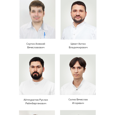
Скутин Алексей
Цекот Антон
Вячеславович
Владимирович
Салко Вячеслав
Айтмуратов Руслан
Игоревич
Реймбергенович