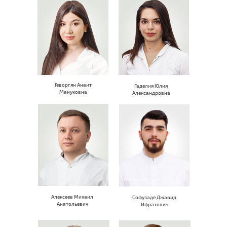
Геворгян Анаит
Гаделия Юлия
Мануковна
Александровна
Алексеев Михаил
Софузаде Джавид
Анатольевич
Ифратович