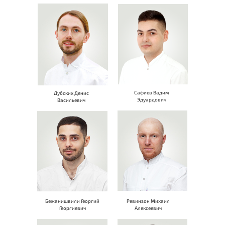
Сафиев Вадим
Дубских Денис
Эдуардович
Васильевич
Бежанишвили Георгий
Ревинзон Михаил
Георгиевич
Алексеевич