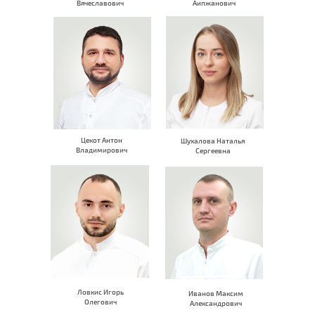
Вячеславович
Аипжанович
Цекот Антон
Шухалова Наталья
Владимирович
Сергеевна
Ловкис Игорь
Иванов Максим
Олегович
Александрович