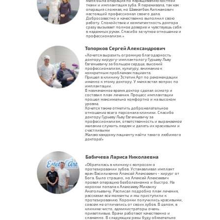
меня была операция по наращиванию костной
ткани и имплантация зуба. Я переживала, так как
операция сложная, но Шавкатбек Аипжанович
настоящий профессионал своего дела.
Добросовестно и качественно выполнил свою
работу. Спокойствие и компетентность доктора
сразу вызывает полное доверие и чувствуешь себя
в надежных руках. Спасибо за чуткое отношение и
профессионализм.»
Топорков Сергей Александрович
«Хочется выразить огромную благодарность
доктору хирургу-имплантологу Гурьеву Льву
Евгеньевичу за большое сердце, высокий
профессионализм, культуру, внимание к
конкретным проблемам пациента.
Пришел в клинику Эстетик Арт по рекомендации
именно к этому доктору. У меня встал вопрос по
имплантации.
В назначенное время доктор сделал осмотр и
составил план лечения. Процесс имплантации
прошел максимально комфортно и на высоком
уровне.
Хочется также отметить доброжелательное
отношение всего персонала клиники. Спасибо
доктору Гурьеву Льву Евгеньевичу за
профессионализм, ответственность и выражаемое
желание служить людям и делать их красивыми и
счастливыми
Желаю каждому пациенту найти такого любимого
доктора!»
Бабичева Лариса Николаевна
«Обратилась в клинику с вопросом о
протезировании зубов. Устанавливал имплант
врач Васильченко Алексей Алексеевич - хирург от
Бога. Было страшно, но Алексей Алексеевич
провел операцию безболезненно и быстро. На
коронки попала к Алексееву Михаилу
Анатольевичу. Расписал подробно план лечения,
рассказал все моменты и мы приступили к
протезированию. Коронки получились красивыми,
совсем не отличались от своих зубов. В целом, в
клинике чисто, администраторы очень
приветливые. Врачи работают качественно и
слаженно. В следующие разы буду обязательно