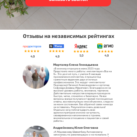
Отзывы на независимых рейтингах
5,0
4,9
4,9
4,9
Марталер Елена Геннадьевна
«В клинику я пришла в июне 2023 года.
Предстояло много работы: имплантация «Все на
6». Это долгий путь, с учетом 6 месяцев
приживления имплантов, я прошла под
грамотным ведением двух отличных
профессионалов. Это хирург-имплантолог
Подледский Евгений Александрович и ортопед
Софузаде Джавид Ифратович. Благодарна им за
высокий уровень работы, внимание, терпение.
Действительно непростая операция проходила
быстро, четко, спокойно и безопасно. На все
вопросы всегда получала от врачей полноценные
ответы, все манипуляции мне объясняли, следили
за моим состоянием. Без обратной связи никогда
не оставалась. Результатом очень довольна!
Отдельно хочу поблагодарить всех
администраторов клиники за чуткость,
своевременное напоминание о приеме,
внимательное отношение к пациентам и своей
работе.»
Андрейковец Юлия Олеговна
«К Абдивасиеву Шавкатбеку Аипжановичу
записалась по рекомендации и не пожалела. У